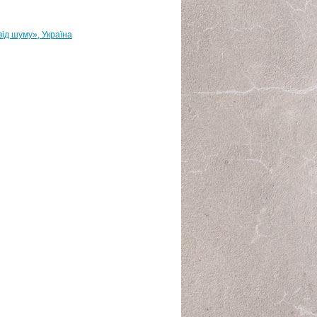
від шуму», Україна