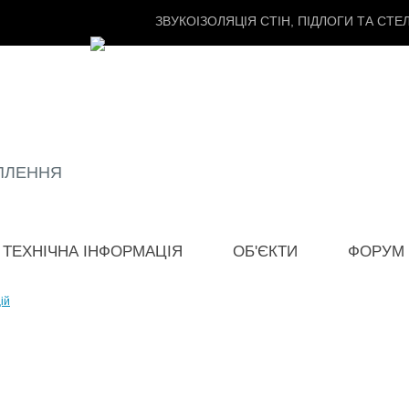
ЗВУКОІЗОЛЯЦІЯ СТІН, ПІДЛОГИ ТА СТЕ
ІПЛЕННЯ
ТЕХНІЧНА ІНФОРМАЦІЯ
ОБ'ЄКТИ
ФОРУМ
ій