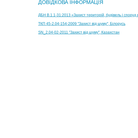
ДОВІДКОВА ІНФОРМАЦІЯ
ДБН В.1.1-31:2013 «Захист територій, будівель і споруд 
ТКП 45-2.04-154-2009 "Захист від шуму", Білорусь
SN_2.04-02-2011 "Захист від шуму", Казахстан