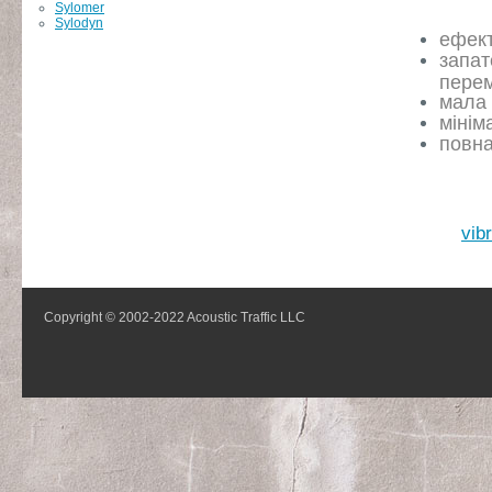
Sylomer
Sylodyn
ефект
запат
пере
мала
мінім
повна
vib
Copyright © 2002-2022 Acoustic Traffic LLC