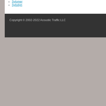
Sylomer
Sylodyn
Copyright © 2002-2022 Acoustic Traffic LLC