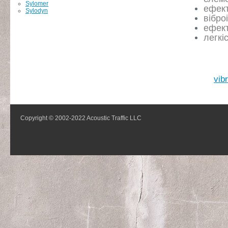
Sylomer
ефект
Sylodyn
вібро
ефект
легкі
vib
Copyright © 2002-2022 Acoustic Traffic LLC