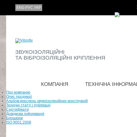
ENG
РУС
УКР
ЗВУКОІЗОЛЯЦІЙНІ
ТА ВІБРОІЗОЛЯЦІЙНІ КРІПЛЕННЯ
КОМПАНІЯ
ТЕХНІЧНА ІНФОРМА
Про компанію
Опис продукції
Альбом креслень звукоізоляційних конструкцій
Технічні статті і публікації
Сертифікати
Довідкова інформація
Брошюри
ISO 9001:2008