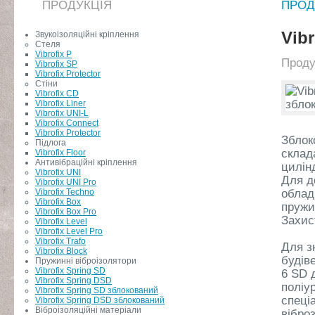
ПРОДУКЦІЯ
ПРОД
Vib
Звукоізоляційні кріплення
Стеля
Vibrofix P
Проду
Vibrofix SP
Vibrofix Protector
Стіни
Vibrofix CD
Vibrofix Liner
Vibrofix UNI-L
Vibrofix Connect
Vibrofix Protector
Зблоко
Підлога
склад
Vibrofix Floor
Антивібраційні кріплення
цилін
Vibrofix UNI
Для д
Vibrofix UNI Pro
Vibrofix Techno
облад
Vibrofix Box
пружи
Vibrofix Box Pro
Захис
Vibrofix Level
Vibrofix Level Pro
Vibrofix Trafo
Для з
Vibrofix Block
будіве
Пружинні віброізолятори
Vibrofix Spring SD
6 SD 
Vibrofix Spring DSD
поліу
Vibrofix Spring SD зблокований
спеці
Vibrofix Spring DSD зблокований
Віброізоляційні матеріали
вібро