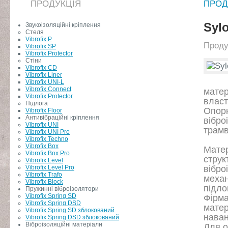
ПРОДУКЦІЯ
ПРОД
Syl
Звукоізоляційні кріплення
Стеля
Vibrofix P
Проду
Vibrofix SP
Vibrofix Protector
Стіни
Vibrofix CD
Vibrofix Liner
Vibrofix UNI-L
Vibrofix Connect
матер
Vibrofix Protector
власт
Підлога
Опорн
Vibrofix Floor
Антивібраційні кріплення
вібро
Vibrofix UNI
трамв
Vibrofix UNI Pro
Vibrofix Techno
Vibrofix Box
Матер
Vibrofix Box Pro
струк
Vibrofix Level
Vibrofix Level Pro
вібро
Vibrofix Trafo
механ
Vibrofix Block
підло
Пружинні віброізолятори
Vibrofix Spring SD
Фірма
Vibrofix Spring DSD
матер
Vibrofix Spring SD зблокований
нава
Vibrofix Spring DSD зблокований
Віброізоляційні матеріали
Для о