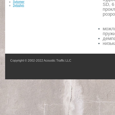
Sylomer
SD, 6
Sylodyn
прокл
розро
можли
пружи
демпф
низьк
Copyright © 2002-2022 Acoustic Traffic LLC