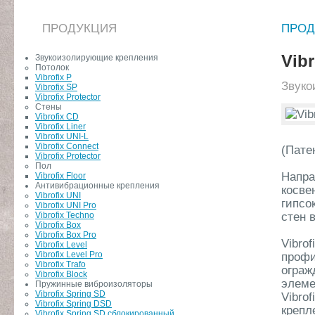
ПРОДУКЦИЯ
ПРОД
Vibr
Звукоизолирующие крепления
Потолок
Vibrofix P
Звуко
Vibrofix SP
Vibrofix Protector
Стены
Vibrofix CD
Vibrofix Liner
Vibrofix UNI-L
Vibrofix Connect
(Пате
Vibrofix Protector
Пол
Напра
Vibrofix Floor
Антивибрационные крепления
косве
Vibrofix UNI
гипсо
Vibrofix UNI Pro
Vibrofix Techno
стен 
Vibrofix Box
Vibrofix Box Pro
Vibro
Vibrofix Level
Vibrofix Level Pro
профи
Vibrofix Trafo
ограж
Vibrofix Block
элеме
Пружинные виброизоляторы
Vibrofix Spring SD
Vibro
Vibrofix Spring DSD
крепл
Vibrofix Spring SD сблокированный